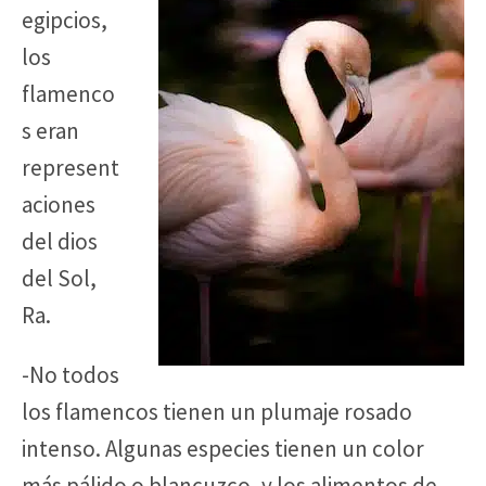
egipcios,
los
flamenco
s eran
represent
aciones
del dios
del Sol,
Ra.
-No todos
los flamencos tienen un plumaje rosado
intenso. Algunas especies tienen un color
más pálido o blancuzco, y los alimentos de