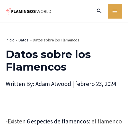
Ir
MA
Buscar
al
ME
contenido
Inicio
Datos
Datos sobre los Flamencos
Datos sobre los
Flamencos
Written By:
Adam Atwood
|
febrero 23, 2024
-Existen
6 especies de flamencos
: el flamenco