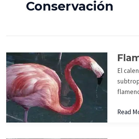
Conservación
Flam
Flamen
y
El calen
Calent
subtrop
Global
flamenc
Read Mo