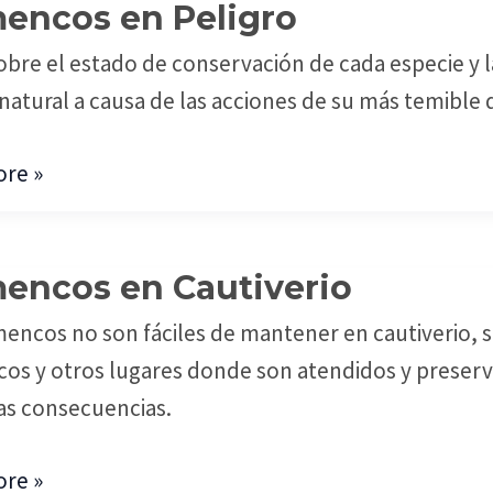
encos en Peligro
cos
obre el estado de conservación de cada especie y 
 natural a causa de las acciones de su más temibl
re »
encos en Cautiverio
cos
mencos no son fáciles de mantener en cautiverio,
rio
cos y otros lugares donde son atendidos y preserv
as consecuencias.
re »