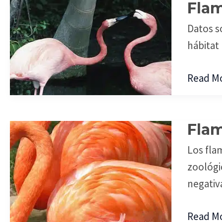
Flam
Flamen
en
Datos s
Peligro
hábitat
Read Mo
Flam
Flamen
en
Los fla
Cautive
zoológi
negativ
Read Mo