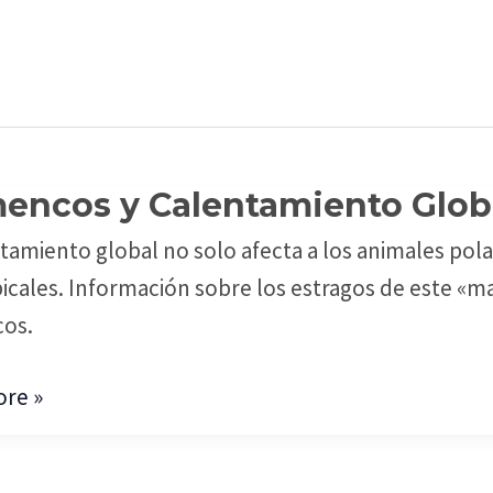
encos y Calentamiento Glob
cos
tamiento global no solo afecta a los animales polar
amiento
icales. Información sobre los estragos de este «ma
os.
re »